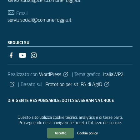
Email
servizisociali@comune.foggia.it
SEGUICI SU
Sezione Link Utili
Realizzato con
WordPress
|
Tema grafico
ItaliaWP2
| Basato sul
Prototipo per siti PA di AgID
DIRIGENTE RESPONSABILE: DOTT.SSA SERAFINA CROCE
Questo sito utilizza cookie tecnici, analytics e di terze parti.
Proseguendo nella navigazione accetti l’utilizzo dei cookie.
Accetto
Cookie policy