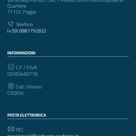
Quartiere
71122, Foggia
Telefono
(+39) 0881792832
INFORMAZIONI
C.F. / P.IVA
00363460718
Cod. Univoco
CQQEKJ
POSTA ELETTRONICA
PEC
servizisociali@cert.comune.foggia.it