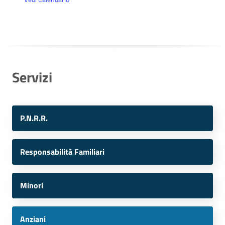
Servizi
P.N.R.R.
Responsabilità Familiari
Minori
Anziani