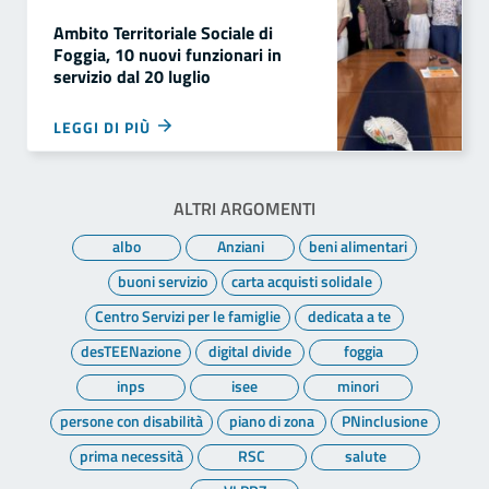
Ambito Territoriale Sociale di
Foggia, 10 nuovi funzionari in
servizio dal 20 luglio
LEGGI DI PIÙ
ALTRI ARGOMENTI
albo
Anziani
beni alimentari
buoni servizio
carta acquisti solidale
Centro Servizi per le famiglie
dedicata a te
desTEENazione
digital divide
foggia
inps
isee
minori
persone con disabilità
piano di zona
PNinclusione
prima necessità
RSC
salute