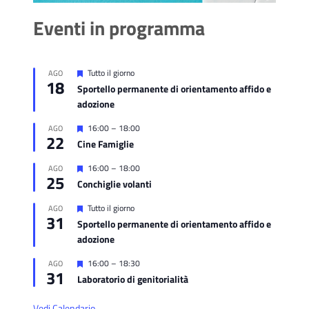
Eventi in programma
Segnalati
Tutto il giorno
AGO
18
Sportello permanente di orientamento affido e
adozione
Segnalati
16:00
–
18:00
AGO
22
Cine Famiglie
Segnalati
16:00
–
18:00
AGO
25
Conchiglie volanti
Segnalati
Tutto il giorno
AGO
31
Sportello permanente di orientamento affido e
adozione
Segnalati
16:00
–
18:30
AGO
31
Laboratorio di genitorialità
Vedi Calendario