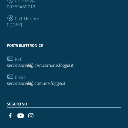
C.F. / P.IVA
00363460718
Cod. Univoco
CQQEKJ
POSTA ELETTRONICA
PEC
servizisociali@cert.comune.foggia.it
Email
servizisociali@comune.foggia.it
SEGUICI SU