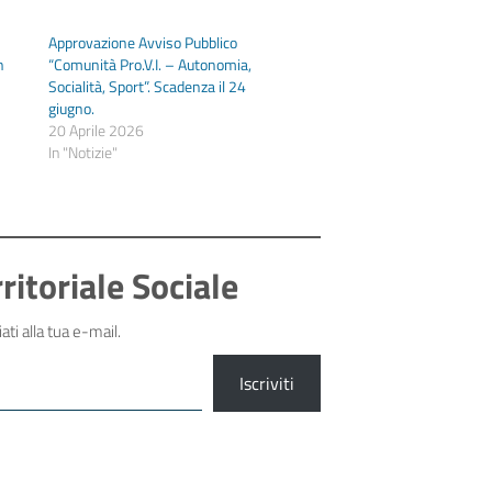
Approvazione Avviso Pubblico
n
“Comunità Pro.V.I. – Autonomia,
Socialità, Sport”. Scadenza il 24
o
giugno.
20 Aprile 2026
In "Notizie"
ritoriale Sociale
ati alla tua e-mail.
Iscriviti