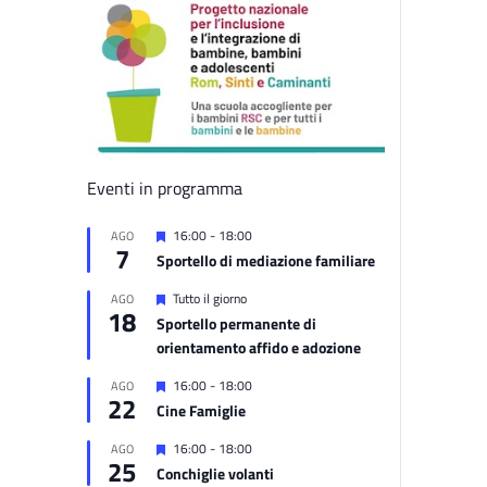
Eventi in programma
Segnalati
16:00
-
18:00
AGO
7
Sportello di mediazione familiare
Segnalati
Tutto il giorno
AGO
18
Sportello permanente di
orientamento affido e adozione
Segnalati
16:00
-
18:00
AGO
22
Cine Famiglie
Segnalati
16:00
-
18:00
AGO
25
Conchiglie volanti