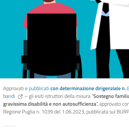
Approvati
e pubblicati
con determinazione dirigenziale n.
bandi
– gli esiti istruttori della misura “
Sostegno familia
gravissima disabilità e non autosufficienza
“, approvato co
Regione Puglia n. 1039 del 1.06.2023, pubblicata sul BU