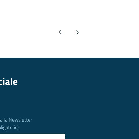
Pagina precedente
Pagina successiva
ciale
 alla Newsletter
ligatorio)