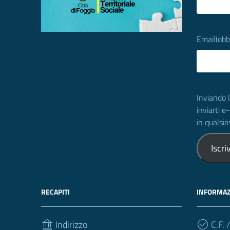
Email
(obb
Inviando l
inviarti e
in qualsi
Iscriv
RECAPITI
INFORMAZ
Indirizzo
C.F. /