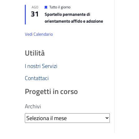
Segnalati
Tutto il giorno
AGO
31
Sportello permanente di
orientamento affido e adozione
Vedi Calendario
Utilità
I nostri Servizi
Contattaci
Progetti in corso
Archivi