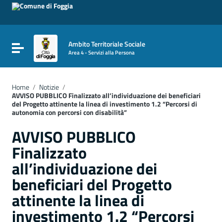
Vai ai contenuti
Vai al menu di navigazione
Vai al footer
Ambito Territoriale Sociale
Attiva / disattiva la navigazione
Area 4 - Servizi alla Persona
Home
/
Notizie
/
AVVISO PUBBLICO Finalizzato all’individuazione dei beneficiari
del Progetto attinente la linea di investimento 1.2 “Percorsi di
autonomia con percorsi con disabilità”
AVVISO PUBBLICO
Finalizzato
all’individuazione dei
beneficiari del Progetto
attinente la linea di
investimento 1.2 “Percorsi