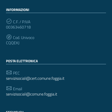
INFORMAZIONI
C.F. / P.IVA
00363460718
Cod. Univoco
CQQEKJ
POSTA ELETTRONICA
PEC
servizisociali@cert.comune.foggia.it
Email
servizisociali@comune.foggia.it