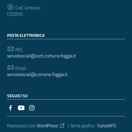
Cod. Univoco
CQQEKJ
POSTA ELETTRONICA
PEC
servizisociali@cert.comune.foggia.it
Email
servizisociali@comune.foggia.it
SEGUICI SU
Sezione Link Utili
Realizzato con
WordPress
|
Tema grafico
ItaliaWP2